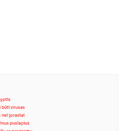
yptis
 būti virusas
nei įprastai
tinus puslapius
ailų ar programų