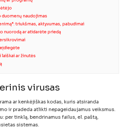
lėtėjo
to duomenų naudojimas
enimą“: triukšmas, aktyvumas, pabudimai
ško nuorodą ar atidarėte priedą
persikrovimai
neįdiegėte
 laiškai ar žinutės
ką
rinis virusas
rama ar kenkėjiškas kodas, kuris atsiranda
kimo ir pradeda atlikti nepageidaujamus veiksmus.
u: per tinklą, bendrinamus failus, el. paštą,
usietas sistemas.