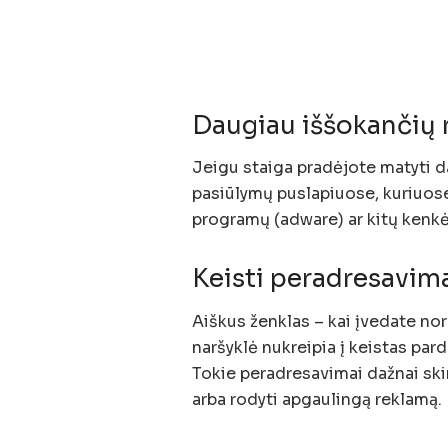
Daugiau iššokančių r
Jeigu staiga pradėjote matyti d
pasiūlymų puslapiuose, kuriuose
programų (adware) ar kitų kenk
Keisti peradresavima
Aiškus ženklas – kai įvedate nor
naršyklė nukreipia į keistas par
Tokie peradresavimai dažnai skir
arba rodyti apgaulingą reklamą.