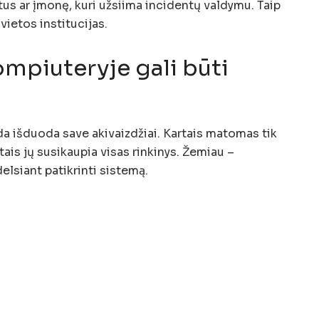
us ar įmonę, kuri užsiima incidentų valdymu. Taip
vietos institucijas.
ompiuteryje gali būti
a išduoda save akivaizdžiai. Kartais matomas tik
ais jų susikaupia visas rinkinys. Žemiau –
elsiant patikrinti sistemą.