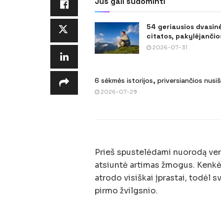
Jus gali sudominti
54 geriausios dvasin
citatos, pakylėjančios
2026-07-31
6 sėkmės istorijos, priversiančios nusi
2026-07-29
Prieš spustelėdami nuorodą verta
atsiuntė artimas žmogus. Kenkė
atrodo visiškai įprastai, todėl sva
pirmo žvilgsnio.