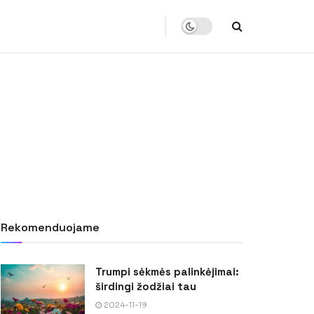
Rekomenduojame
Trumpi sėkmės palinkėjimai:
širdingi žodžiai tau
2024-11-19