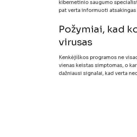
kibernetinio saugumo specialist
pat verta informuoti atsakingas 
Požymiai, kad k
virusas
Kenkėjiškos programos ne visad
vienas keistas simptomas, o kart
dažniausi signalai, kad verta ned