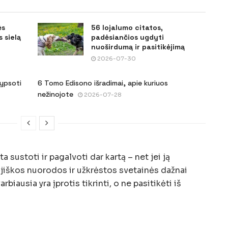
ės
56 lojalumo citatos,
 sielą
padėsiančios ugdyti
nuoširdumą ir pasitikėjimą
2026-07-30
šypsoti
6 Tomo Edisono išradimai, apie kuriuos
nežinojote
2026-07-28
 sustoti ir pagalvoti dar kartą – net jei ją
jiškos nuorodos ir užkrėstos svetainės dažnai
rbiausia yra įprotis tikrinti, o ne pasitikėti iš