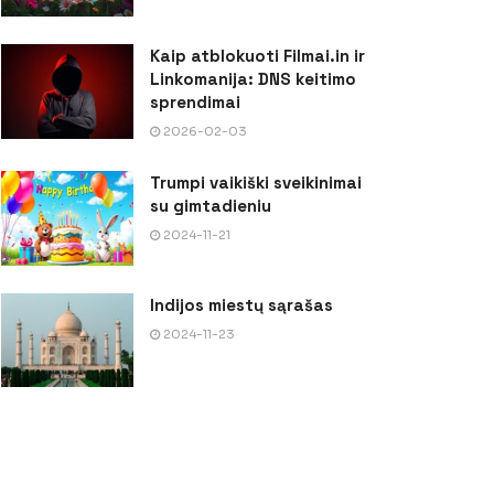
Kaip atblokuoti Filmai.in ir
Linkomanija: DNS keitimo
sprendimai
2026-02-03
Trumpi vaikiški sveikinimai
su gimtadieniu
2024-11-21
Indijos miestų sąrašas
2024-11-23