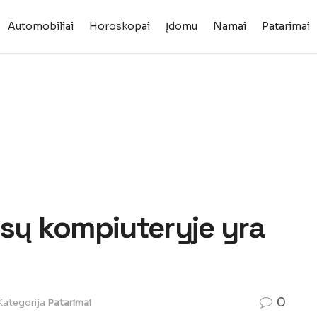
Automobiliai
Horoskopai
Įdomu
Namai
Patarimai
ūsų kompiuteryje yra
0
Kategorija
Patarimai