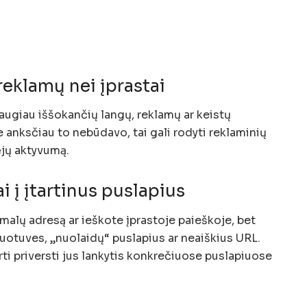
eklamų nei įprastai
augiau iššokančių langų, reklamų ar keistų
 anksčiau to nebūdavo, tai gali rodyti reklaminių
ėjų aktyvumą.
i į įtartinus puslapius
malų adresą ar ieškote įprastoje paieškoje, bet
duotuves, „nuolaidų“ puslapius ar neaiškius URL.
ti priversti jus lankytis konkrečiuose puslapiuose