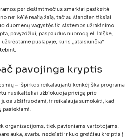
ogramos per dešimtmečius smarkiai pasikeitė:
no nei kėlė realią žalą, tačiau šiandien tikslai
nuo duomenų vagystės iki sistemos užrakinimo.
pta, pavyzdžiui, paspaudus nuorodą el. laiške,
s užkrėstame puslapyje, kuris „atsisiunčia“
tebint.
ač pavojinga kryptis
ėsmių – išpirkos reikalaujanti kenkėjiška programa
u nusikaltėliai užblokuoja prieigą prie
i juos užšifruodami, ir reikalauja sumokėti, kad
ų pasiekiami.
ek organizacijoms, tiek pavieniams vartotojams.
re auka, svarbu nedelsti ir kuo greičiau kreiptis į