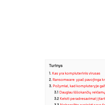
Turinys
1.
Kas yra kompiuterinis virusas
2.
Ransomware: ypač pavojinga kr
3.
Požymiai, kad kompiuteryje gali
3.1
Daugiau iššokančių reklamų 
3.2
Keisti peradresavimai į įtar
3.3
Nebegalite pasiekti savo f