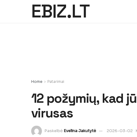
EBIZ.LT
Home
Patarimai
12 požymių, kad j
virusas
Paskelbė
Evelina Jakutytė
2026-03-02