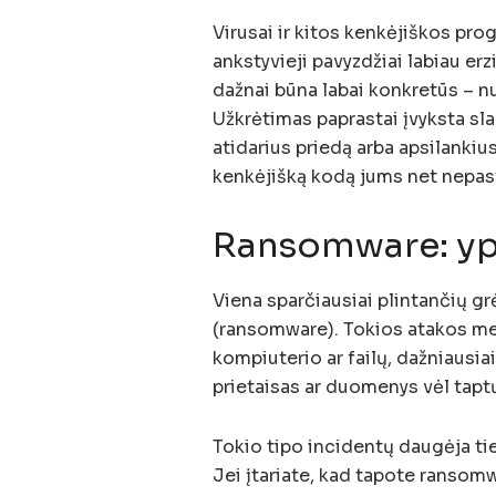
Virusai ir kitos kenkėjiškos pr
ankstyvieji pavyzdžiai labiau erzi
dažnai būna labai konkretūs – 
Užkrėtimas paprastai įvyksta sla
atidarius priedą arba apsilankiu
kenkėjišką kodą jums net nepas
Ransomware: yp
Viena sparčiausiai plintančių gr
(ransomware). Tokios atakos met
kompiuterio ar failų, dažniausia
prietaisas ar duomenys vėl tapt
Tokio tipo incidentų daugėja ti
Jei įtariate, kad tapote ransomwa