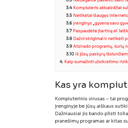
3.4
Kompiuteris akivaizdžiai su
3.5
Netikėtai išaugęs interne
3.6
Įrenginys „gyvena savo gyv
3.7
Paspaudėte įtartiną el. lai
3.8
Dažni strigimai ir netikėti 
3.9
Atsirado programų, kurių 
3.10
Iš jūsų paskyrų išsiunčiami
4.
Kaip sumažinti užsikrėtimo rizi
Kas yra kompiute
Kompiuterinis virusas – tai prog
įrenginyje be jūsų aiškaus suti
Dažniausiai jis bando plisti tolia
pranešimų programas ar kitas s