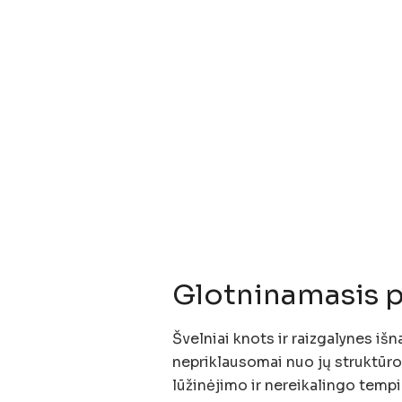
Glotninamasis p
Švelniai knots ir raizgalynes išn
nepriklausomai nuo jų struktūr
lūžinėjimo ir nereikalingo temp