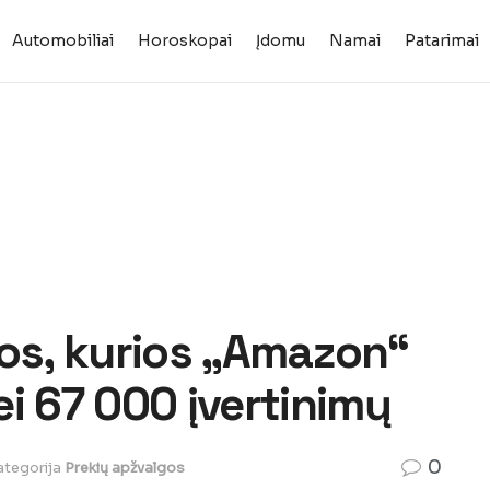
Automobiliai
Horoskopai
Įdomu
Namai
Patarimai
kos, kurios „Amazon“
i 67 000 įvertinimų
0
ategorija
Prekių apžvalgos