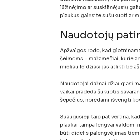
lūžinėjimo ar suskilinėjusių gal
plaukus galėsite sušukuoti ar m
Naudotojų patir
Apžvalgos rodo, kad glotninam
šeimoms – mažamečiai, kurie a
mieliau leidžiasi jas atlikti be aš
Naudotojai dažnai džiaugiasi ma
vaikai pradeda šukuotis savarank
šepečius, norėdami išvengti kovų
Suaugusieji taip pat vertina, kad
plaukai tampa lengvai valdomi n
būti didelis palengvėjimas tie