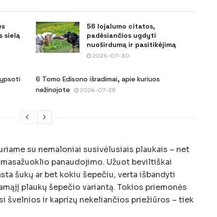
ės
56 lojalumo citatos,
 sielą
padėsiančios ugdyti
nuoširdumą ir pasitikėjimą
2026-07-30
šypsoti
6 Tomo Edisono išradimai, apie kuriuos
nežinojote
2026-07-28
riame su nemaloniai susivėlusiais plaukais – net
s masažuoklio panaudojimo. Užuot beviltiškai
sta šukų ar bet kokiu šepečiu, verta išbandyti
namąjį plaukų šepečio variantą. Tokios priemonės
i švelnios ir kaprizų nekeliančios priežiūros – tiek