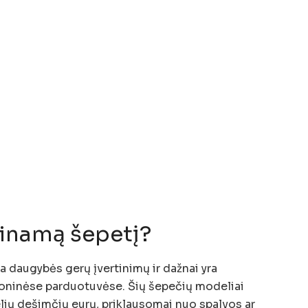
ninamą šepetį?
a daugybės gerų įvertinimų ir dažnai yra
oninėse parduotuvėse. Šių šepečių modeliai
elių dešimčių eurų, priklausomai nuo spalvos ar