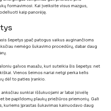
iukų formavimosi. Kai įveiksite visus mazgus,
odeliuoti kaip panorėję.
tys
asis šepetys ypač patogus vaikus auginančioms
nksčiau nemėgo šukavimo procedūrų, dabar daug
arų.
loniu galvos masažu, kuri suteikia šis šepetys: net
iškai. Vienos šeimos nariai netgi perka kelis
 dėl to paties įrankio.
 anksčiau sunkiai iššukuojami ar labai įsivėlę
et be papildomų plaukų priežiūros priemonių. Gali
ms, kuriems įprastas šukavimas kainuodavo daug