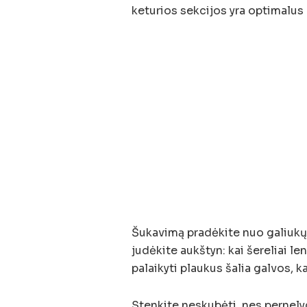
keturios sekcijos yra optimalus 
Šukavimą pradėkite nuo galiukų 
judėkite aukštyn: kai šereliai l
palaikyti plaukus šalia galvos, k
Stenkite neskubėti, nes pernely