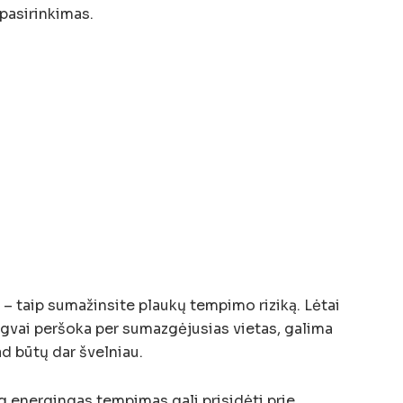
pasirinkimas.
– taip sumažinsite plaukų tempimo riziką. Lėtai
engvai peršoka per sumazgėjusias vietas, galima
ad būtų dar švelniau.
g energingas tempimas gali prisidėti prie