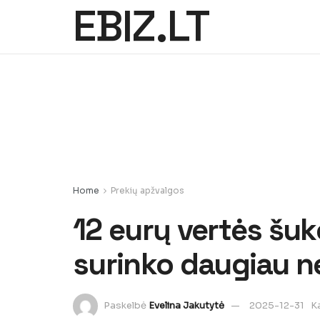
EBIZ.LT
Home
Prekių apžvalgos
12 eurų vertės šu
surinko daugiau ne
Paskelbė
Evelina Jakutytė
2025-12-31
K