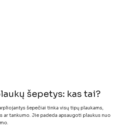
laukų šepetys: kas tai?
arpliojantys šepečiai tinka visų tipų plaukams,
os ar tankumo. Jie padeda apsaugoti plaukus nuo
imo.