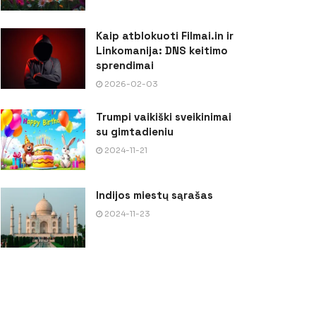
Kaip atblokuoti Filmai.in ir
Linkomanija: DNS keitimo
sprendimai
2026-02-03
Trumpi vaikiški sveikinimai
su gimtadieniu
2024-11-21
Indijos miestų sąrašas
2024-11-23