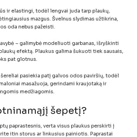
s ir elastingi, todėl lengvai juda tarp plaukų,
ėtingiausius mazgus. Švelnus slydimas užtikrina,
lvos oda nebus pažeisti.
savybė – galimybė modeliuoti garbanas, išryškinti
plaukų efektą. Plaukus galima šukuoti tiek sausais,
oks pat glotnus.
ereliai pasiekia patį galvos odos paviršių, todėl
r maloniai masažuoja, gerindami kraujotaką ir
lingomis medžiagomis.
otninamąjį šepetį?
tų paprastesnis, verta visus plaukus perskirti į
urite itin storus ar linkusius painiotis. Paprastai