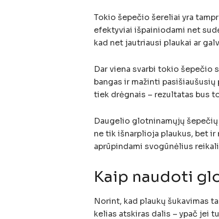
Tokio šepečio šereliai yra tamprū
efektyviai išpainiodami net sud
kad net jautriausi plaukai ar ga
Dar viena svarbi tokio šepečio 
bangas ir mažinti pasišiaušusių 
tiek drėgnais – rezultatas bus t
Daugelio glotninamųjų šepečių š
ne tik išnarplioja plaukus, bet i
aprūpindami svogūnėlius reika
Kaip naudoti gl
Norint, kad plaukų šukavimas tap
kelias atskiras dalis – ypač jei t