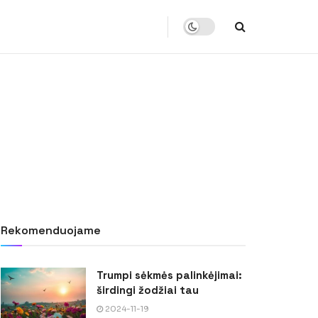
Rekomenduojame
Trumpi sėkmės palinkėjimai:
širdingi žodžiai tau
2024-11-19