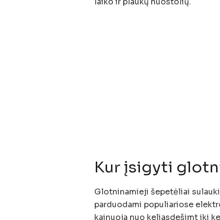
laiko ir plaukų nuostolių.
Kur įsigyti glot
Glotninamieji šepetėliai sulauki
parduodami populiariose elektr
kainuoja nuo keliasdešimt iki k