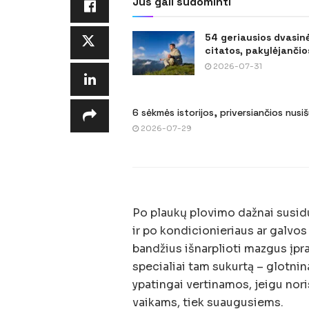
Jus gali sudominti
54 geriausios dvasin
citatos, pakylėjančios
2026-07-31
6 sėkmės istorijos, priversiančios nusi
2026-07-29
Po plaukų plovimo dažnai susidu
ir po kondicionieriaus ar galvo
bandžius išnarplioti mazgus įpra
specialiai tam sukurtą – glotni
ypatingai vertinamos, jeigu noris
vaikams, tiek suaugusiems.