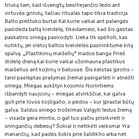
triuką tam, kad išvengtų besiliejančio ledo ant
virtuvės grindų, tačiau ritualas tapo tikra tradicija.
Balto pieštuko burtai Kai kurie vaikai ant palangės
pasideda baltą kreidelę, tikėdamiesi, kad šis gestas
paskatins sniegą pasirodyti. Lieka tik spėlioti, kas
nutiktų, jei vietoj baltos kreidelės pasirinktume kitą
spalvą. „Plastikinių maišelių“ mados banga Prieš
didelę dieną kai kurie vaikai užsimauna plastikus
maišelius ant kojinių ir batuose. Šis keistas įprotis –
tarsi paslėptas prašymas žiemai pasigailėti ir atnešti
sniegą. Miegas aukštyn kojomis Norintiems
išbandyti naujovių – miegas atvirkščiai, kai galva
guli prie lovos kojūgalio, o pėdos – kur įprastai būtų
galva. Saldus sniego troškimas Valgyti ledus žiemą
– visada gera mintis, o gal tuo pačiu prisikvieti ir
sningančių debesų? Šokiai ir netikėti veiksmai Yra
manančių, kad padės šokis prie šaldiklio arba net