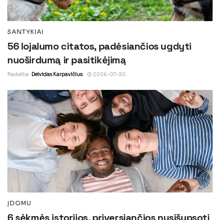
SANTYKIAI
56 lojalumo citatos, padėsiančios ugdyti
nuoširdumą ir pasitikėjimą
Paskelbė
Deividas Karpavičius
2026-07-30
ĮDOMU
6 sėkmės istorijos, priversiančios nusišypsoti