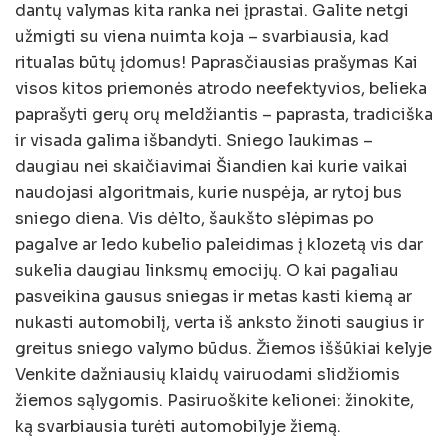
dantų valymas kita ranka nei įprastai. Galite netgi
užmigti su viena nuimta koja – svarbiausia, kad
ritualas būtų įdomus! Paprasčiausias prašymas Kai
visos kitos priemonės atrodo neefektyvios, belieka
paprašyti gerų orų meldžiantis – paprasta, tradiciška
ir visada galima išbandyti. Sniego laukimas –
daugiau nei skaičiavimai Šiandien kai kurie vaikai
naudojasi algoritmais, kurie nuspėja, ar rytoj bus
sniego diena. Vis dėlto, šaukšto slėpimas po
pagalve ar ledo kubelio paleidimas į klozetą vis dar
sukelia daugiau linksmų emocijų. O kai pagaliau
pasveikina gausus sniegas ir metas kasti kiemą ar
nukasti automobilį, verta iš anksto žinoti saugius ir
greitus sniego valymo būdus. Žiemos iššūkiai kelyje
Venkite dažniausių klaidų vairuodami slidžiomis
žiemos sąlygomis. Pasiruoškite kelionei: žinokite,
ką svarbiausia turėti automobilyje žiemą.