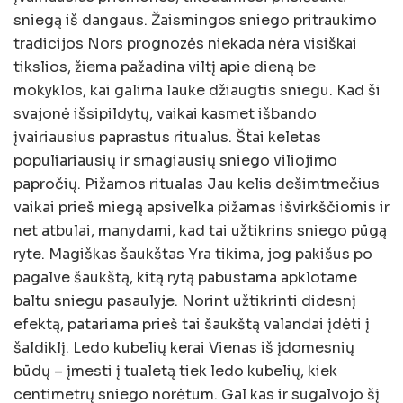
sniegą iš dangaus. Žaismingos sniego pritraukimo
tradicijos Nors prognozės niekada nėra visiškai
tikslios, žiema pažadina viltį apie dieną be
mokyklos, kai galima lauke džiaugtis sniegu. Kad ši
svajonė išsipildytų, vaikai kasmet išbando
įvairiausius paprastus ritualus. Štai keletas
populiariausių ir smagiausių sniego viliojimo
papročių. Pižamos ritualas Jau kelis dešimtmečius
vaikai prieš miegą apsivelka pižamas išvirkščiomis ir
net atbulai, manydami, kad tai užtikrins sniego pūgą
ryte. Magiškas šaukštas Yra tikima, jog pakišus po
pagalve šaukštą, kitą rytą pabustama apklotame
baltu sniegu pasaulyje. Norint užtikrinti didesnį
efektą, patariama prieš tai šaukštą valandai įdėti į
šaldiklį. Ledo kubelių kerai Vienas iš įdomesnių
būdų – įmesti į tualetą tiek ledo kubelių, kiek
centimetrų sniego norėtum. Gal kas ir sugalvojo šį