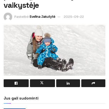
vaikystėje
Paskelbė
Evelina Jakutytė
2025-09-22
Jus gali sudominti