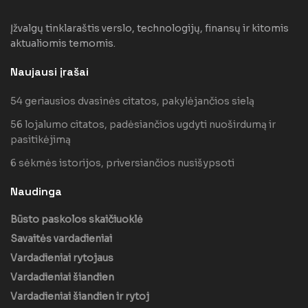
Įžvalgų tinklaraštis verslo, technologijų, finansų ir kitomis
aktualiomis temomis.
Naujausi įrašai
54 geriausios dvasinės citatos, pakylėjančios sielą
56 lojalumo citatos, padėsiančios ugdyti nuoširdumą ir
pasitikėjimą
6 sėkmės istorijos, priversiančios nusišypsoti
Naudinga
Būsto paskolos skaičiuoklė
Savaitės vardadieniai
Vardadieniai rytojaus
Vardadieniai šiandien
Vardadieniai šiandien ir rytoj