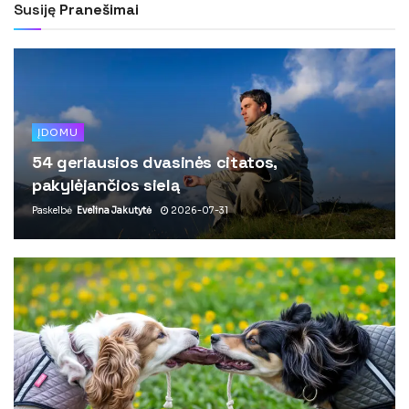
Susiję
Pranešimai
ĮDOMU
54 geriausios dvasinės citatos,
pakylėjančios sielą
Paskelbė
Evelina Jakutytė
2026-07-31