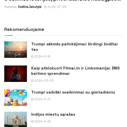
Paskelbė
Evelina Jakutytė
2026-07-29
Rekomenduojame
Trumpi sėkmės palinkėjimai: širdingi žodžiai
tau
2024-11-19
Kaip atblokuoti Filmai.in ir Linkomanija: DNS
keitimo sprendimai
2026-02-03
Trumpi vaikiški sveikinimai su gimtadieniu
2024-11-21
Indijos miestų sąrašas
2024-11-23