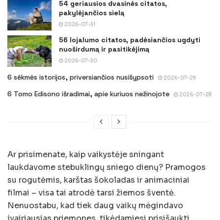
54 geriausios dvasinės citatos,
pakylėjančios sielą
2026-07-31
56 lojalumo citatos, padėsiančios ugdyti
nuoširdumą ir pasitikėjimą
2026-07-30
6 sėkmės istorijos, priversiančios nusišypsoti
2026-07-29
6 Tomo Edisono išradimai, apie kuriuos nežinojote
2026-07-28
Ar prisimenate, kaip vaikystėje sningant
laukdavome stebuklingų sniego dienų? Pramogos
su rogutėmis, karštas šokoladas ir animaciniai
filmai – visa tai atrodė tarsi žiemos šventė.
Nenuostabu, kad tiek daug vaikų mėgindavo
įvairiausias priemones, tikėdamiesi prisišaukti