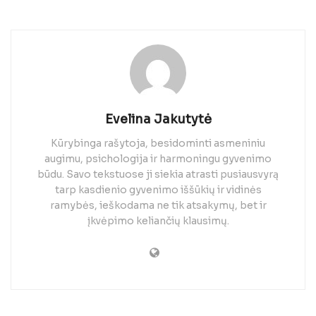
Evelina Jakutytė
Kūrybinga rašytoja, besidominti asmeniniu
augimu, psichologija ir harmoningu gyvenimo
būdu. Savo tekstuose ji siekia atrasti pusiausvyrą
tarp kasdienio gyvenimo iššūkių ir vidinės
ramybės, ieškodama ne tik atsakymų, bet ir
įkvėpimo keliančių klausimų.