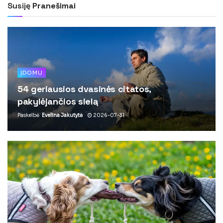
Susiję
Pranešimai
ĮDOMU
54 geriausios dvasinės citatos,
pakylėjančios sielą
Paskelbė
Evelina Jakutytė
2026-07-31