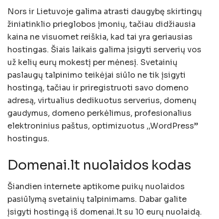
Nors ir Lietuvoje galima atrasti daugybę skirtingų
žiniatinklio prieglobos įmonių, tačiau didžiausia
kaina ne visuomet reiškia, kad tai yra geriausias
hostingas. Šiais laikais galima įsigyti serverių vos
už kelių eurų mokestį per mėnesį. Svetainių
paslaugų talpinimo teikėjai siūlo ne tik įsigyti
hostingą, tačiau ir priregistruoti savo domeno
adresą, virtualius dedikuotus serverius, domenų
gaudymus, domeno perkėlimus, profesionalius
elektroninius paštus, optimizuotus ,,WordPress”
hostingus.
Domenai.lt nuolaidos kodas
Šiandien internete aptikome puikų nuolaidos
pasiūlymą svetainių talpinimams. Dabar galite
įsigyti hostingą iš domenai.lt su 10 eurų nuolaidą.