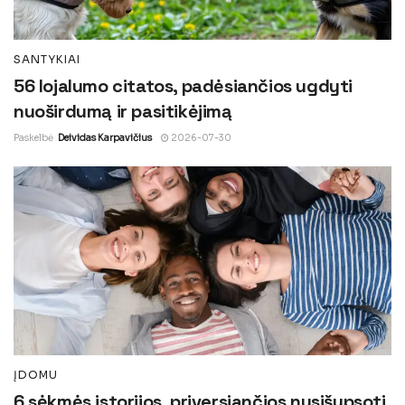
SANTYKIAI
56 lojalumo citatos, padėsiančios ugdyti
nuoširdumą ir pasitikėjimą
Paskelbė
Deividas Karpavičius
2026-07-30
ĮDOMU
6 sėkmės istorijos, priversiančios nusišypsoti