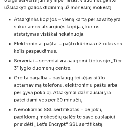
Jeigu serveris jums yra per lėtas, visuomet galite
užsisakyti galios didinimą už mėnesinį mokestį.
Atsarginės kopijos – vieną kartą per savaitę yra
sukuriamos atsarginės kopijas, kurios
atstatymas visiškai nekainuoja.
Elektroniniai paštai – pašto kūrimas užtruks vos
kelis paspaudimus.
Serveriai – serveriai yra saugomi Lietuvoje ,,Tier
3″ lygio duomenų centre.
Greita pagalba – paslaugų teikėjas siūlo
aptarnavimą telefonu, elektroniniu paštu arba
per gyvą pokalbį. Atsakymai dažniausiai yra
pateikiami vos per 30 minučių.
Nemokamas SSL sertifikatas – be jokių
papildomų mokesčių galėsite savo puslapiui
prisidėti ,,Let’s Encrypt” SSL sertifikatą.