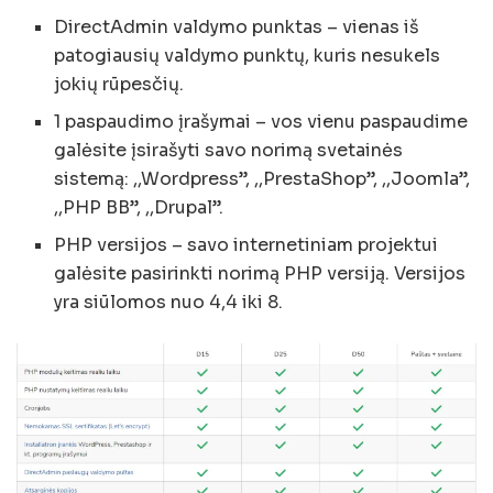
DirectAdmin valdymo punktas – vienas iš
patogiausių valdymo punktų, kuris nesukels
jokių rūpesčių.
1 paspaudimo įrašymai – vos vienu paspaudime
galėsite įsirašyti savo norimą svetainės
sistemą: ,,Wordpress”, ,,PrestaShop”, ,,Joomla”,
,,PHP BB”, ,,Drupal”.
PHP versijos – savo internetiniam projektui
galėsite pasirinkti norimą PHP versiją. Versijos
yra siūlomos nuo 4,4 iki 8.