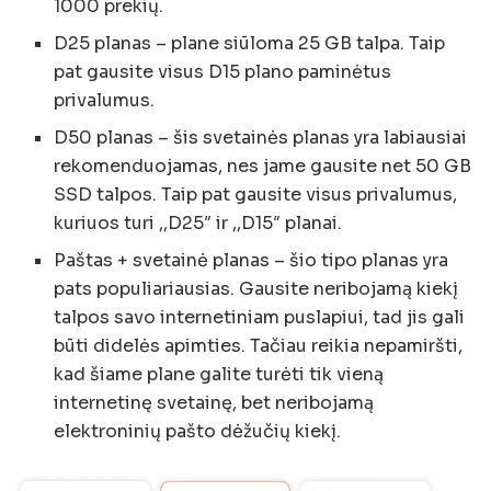
1000 prekių.
D25 planas – plane siūloma 25 GB talpa. Taip
pat gausite visus D15 plano paminėtus
privalumus.
D50 planas – šis svetainės planas yra labiausiai
rekomenduojamas, nes jame gausite net 50 GB
SSD talpos. Taip pat gausite visus privalumus,
kuriuos turi ,,D25″ ir ,,D15″ planai.
Paštas + svetainė planas – šio tipo planas yra
pats populiariausias. Gausite neribojamą kiekį
talpos savo internetiniam puslapiui, tad jis gali
būti didelės apimties. Tačiau reikia nepamiršti,
kad šiame plane galite turėti tik vieną
internetinę svetainę, bet neribojamą
elektroninių pašto dėžučių kiekį.