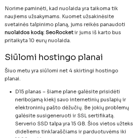
Norime paminėti, kad nuolaida yra taikoma tik
naujiems užsakymams. Kuomet užsakinėsite
svetainės talpinimo planą, jums reikės panaudoti
nuolaidos kodą: SeoRocket
ir jums iš karto bus
pritaikyta 10 eurų nuolaida.
Siūlomi hostingo planai
Šiuo metu yra siūlomi net 4 skirtingi hostingo
planai.
D15 planas – šiame plane galėsite prisidėti
neribojamą kiekį savo internetinių puslapių ir
elektroninių pašto dėžučių. Be jokių problemų
galėsite susigeneruoti ir SSL sertifikatą.
Serverio SSD talpa yra 15 GB. Šios vietos užteks
dideliems tinklaraščiams ir parduotuvėms iki