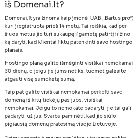
iš Domenai.lt?
Domenai.lt yra žinoma kaip įmonė UAB ,,Bartus pro”,
kuri įregistruota prieš 14 metų. Tai reiškia, kad per
šiuos metus jie turi sukaupę ilgametę patirtį ir žino
ką daryti, kad klientai liktų patenkinti savo hostingo
planais.
Hostingo planą galite išmėginti visiškai nemokamai
30 dienų, o jeigu jis jums netiks, tuomet galėsite
atgauti visą sumokėtą sumą.
Taip pat galite visiškai nemokamai perkelti savo
domeną iš kitų tiekėjų pas juos, visiškai
nemokamai. Jeigu to nemokate padaryti, jie tai gali
padaryti už jus. Svarbu paminėti, kad jie siūlo
pigiausią domenų pratesimą visoje Lietuvoje.