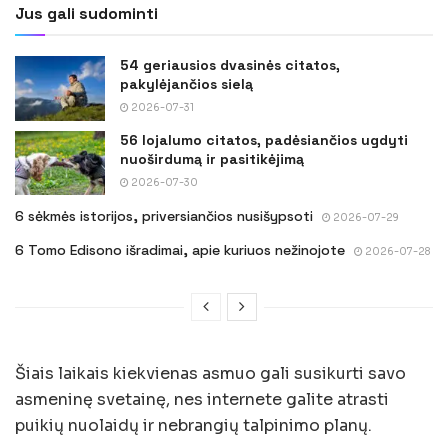
Jus gali sudominti
54 geriausios dvasinės citatos,
pakylėjančios sielą
2026-07-31
56 lojalumo citatos, padėsiančios ugdyti
nuoširdumą ir pasitikėjimą
2026-07-30
6 sėkmės istorijos, priversiančios nusišypsoti
2026-07-29
6 Tomo Edisono išradimai, apie kuriuos nežinojote
2026-07-28
Šiais laikais kiekvienas asmuo gali susikurti savo
asmeninę svetainę, nes internete galite atrasti
puikių nuolaidų ir nebrangių talpinimo planų.