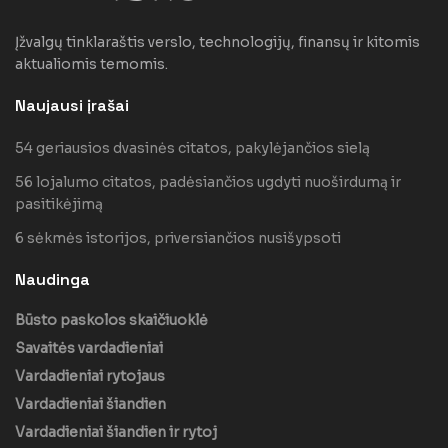
Įžvalgų tinklaraštis verslo, technologijų, finansų ir kitomis
aktualiomis temomis.
Naujausi įrašai
54 geriausios dvasinės citatos, pakylėjančios sielą
56 lojalumo citatos, padėsiančios ugdyti nuoširdumą ir
pasitikėjimą
6 sėkmės istorijos, priversiančios nusišypsoti
Naudinga
Būsto paskolos skaičiuoklė
Savaitės vardadieniai
Vardadieniai rytojaus
Vardadieniai šiandien
Vardadieniai šiandien ir rytoj