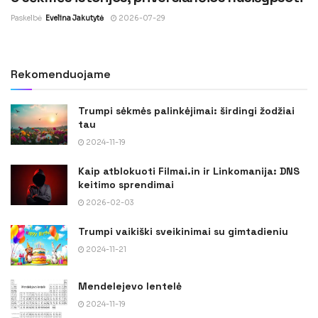
Paskelbė
Evelina Jakutytė
2026-07-29
Rekomenduojame
Trumpi sėkmės palinkėjimai: širdingi žodžiai
tau
2024-11-19
Kaip atblokuoti Filmai.in ir Linkomanija: DNS
keitimo sprendimai
2026-02-03
Trumpi vaikiški sveikinimai su gimtadieniu
2024-11-21
Mendelejevo lentelė
2024-11-19