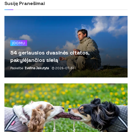
Susiję
Pranešimai
ĮDOMU
54 geriausios dvasinės citatos,
pakylėjančios sielą
Paskelbė
Evelina Jakutytė
2026-07-31