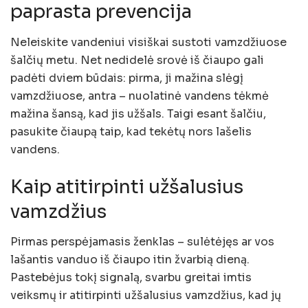
paprasta prevencija
Neleiskite vandeniui visiškai sustoti vamzdžiuose
šalčių metu. Net nedidelė srovė iš čiaupo gali
padėti dviem būdais: pirma, ji mažina slėgį
vamzdžiuose, antra – nuolatinė vandens tėkmė
mažina šansą, kad jis užšals. Taigi esant šalčiu,
pasukite čiaupą taip, kad tekėtų nors lašelis
vandens.
Kaip atitirpinti užšalusius
vamzdžius
Pirmas perspėjamasis ženklas – sulėtėjęs ar vos
lašantis vanduo iš čiaupo itin žvarbią dieną.
Pastebėjus tokį signalą, svarbu greitai imtis
veiksmų ir atitirpinti užšalusius vamzdžius, kad jų