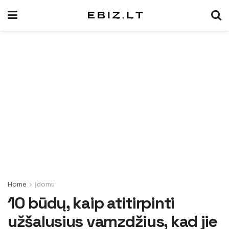
Home
Įdomu
10 būdų, kaip atitirpinti
užšalusius vamzdžius, kad jie