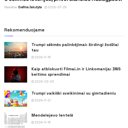
Paskelbė
Evelina Jakutytė
2026-07-29
Rekomenduojame
Trumpi sėkmės palinkėjimai: širdingi žodžiai
tau
2024-11-19
Kaip atblokuoti Filmai.in ir Linkomanija: DNS
keitimo sprendimai
2026-02-03
Trumpi vaikiški sveikinimai su gimtadieniu
2024-11-21
Mendelejevo lentelė
2024-11-19