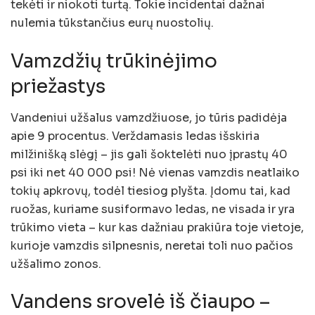
tekėti ir niokoti turtą. Tokie incidentai dažnai
nulemia tūkstančius eurų nuostolių.
Vamzdžių trūkinėjimo
priežastys
Vandeniui užšalus vamzdžiuose, jo tūris padidėja
apie 9 procentus. Verždamasis ledas išskiria
milžinišką slėgį – jis gali šoktelėti nuo įprastų 40
psi iki net 40 000 psi! Nė vienas vamzdis neatlaiko
tokių apkrovų, todėl tiesiog plyšta. Įdomu tai, kad
ruožas, kuriame susiformavo ledas, ne visada ir yra
trūkimo vieta – kur kas dažniau prakiūra toje vietoje,
kurioje vamzdis silpnesnis, neretai toli nuo pačios
užšalimo zonos.
Vandens srovelė iš čiaupo –