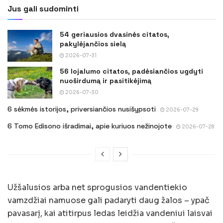
Jus gali sudominti
54 geriausios dvasinės citatos,
pakylėjančios sielą
2026-07-31
56 lojalumo citatos, padėsiančios ugdyti
nuoširdumą ir pasitikėjimą
2026-07-30
6 sėkmės istorijos, priversiančios nusišypsoti
2026-07-29
6 Tomo Edisono išradimai, apie kuriuos nežinojote
2026-07-28
Užšalusios arba net sprogusios vandentiekio
vamzdžiai namuose gali padaryti daug žalos – ypač
pavasarį, kai atitirpus ledas leidžia vandeniui laisvai