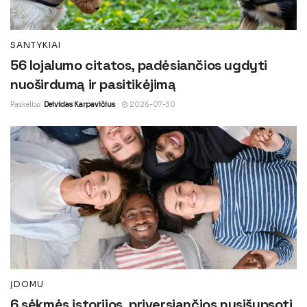
SANTYKIAI
56 lojalumo citatos, padėsiančios ugdyti
nuoširdumą ir pasitikėjimą
Paskelbė
Deividas Karpavičius
2026-07-30
ĮDOMU
6 sėkmės istorijos, priversiančios nusišypsoti