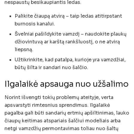
nespaustų besikaupiantis ledas.
Palikite čiaupą atvirą – taip ledas atitirpstant
burnosis kanalui.
Švelniai pašildykite vamzdį – naudokite plaukų
džiovintuvą ar karštą rankšluostį, o ne atvirą
liepsną.
Užtikrinkite, kad patalpa, kurioje yra vamzdžiai,
būtų šilta ir sandari nuo šalčio.
Ilgalaikė apsauga nuo užšalimo
Norint išvengti tokių problemų ateityje, verta
apsvarstyti rimtesnius sprendimus. Ilgalaikė
pagalba gali būti sandarių ertmių apšiltinimas, lauko
čiaupų keitimas atspariais šalčiui modeliais arba
netgi vamzdžių permontavimas toliau nuo šaltų