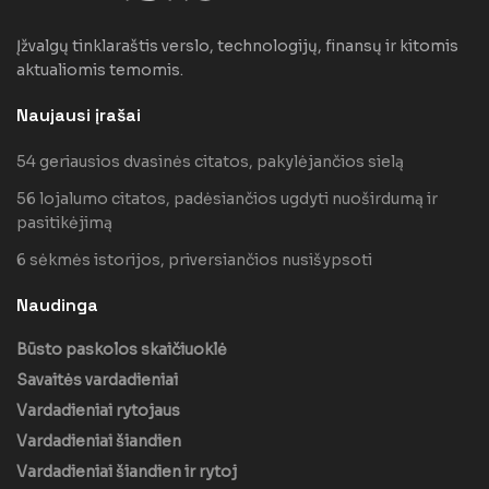
Įžvalgų tinklaraštis verslo, technologijų, finansų ir kitomis
aktualiomis temomis.
Naujausi įrašai
54 geriausios dvasinės citatos, pakylėjančios sielą
56 lojalumo citatos, padėsiančios ugdyti nuoširdumą ir
pasitikėjimą
6 sėkmės istorijos, priversiančios nusišypsoti
Naudinga
Būsto paskolos skaičiuoklė
Savaitės vardadieniai
Vardadieniai rytojaus
Vardadieniai šiandien
Vardadieniai šiandien ir rytoj