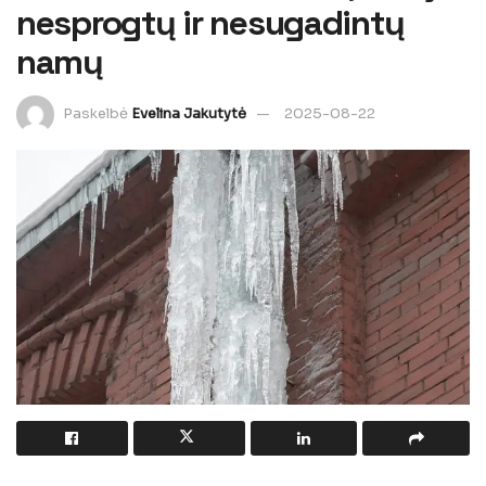
nesprogtų ir nesugadintų
namų
Paskelbė
Evelina Jakutytė
2025-08-22