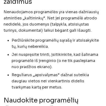
žaidimus
Nenaudojamos programėlės yra vienas dažniausių
atminties „kaltininkų“. Net jei programėlė atrodo
nedidelė, jos duomenys (talpykla, atsisiųstas
turinys, dokumentai) laikui bėgant gali išaugti.
Peržiūrėkite programėlių sąrašą ir atsisakykite
tų, kurių nebereikia.
Jei nuspręsite trinti, įsitikinkite, kad šalinama
programėlė iš įrenginio (o ne tik paslepiama
nuo pradžios ekrano).
Reguliarus „apsivalymas“ dažnai suteikia
daugiau vietos nei vienkartinis didelis
tvarkymas kartą per metus.
Naudokite programėlių