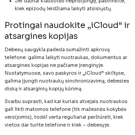
Jei dažnai klausotės neprisijungę, pasirinkite,
kiek epizodų leidžiama laikyti atsisiųstų.
Protingai naudokite „iCloud“ ir
atsargines kopijas
Debesų saugykla padeda sumažinti apkrovą
telefone: galima laikyti nuotraukas, dokumentus ar
atsargines kopijas ne pačiame įrenginyje.
Nustatymuose, savo paskyros ir „iCloud“ skiltyse,
galima įjungti nuotraukų sinchronizavimą, debesies
diską ir atsarginių kopijų kūrimą.
Svarbu suprasti, kad kai kuriais atvejais nuotraukos
gali likti matomos telefone (tik mažesnės kokybės
versijomis), todėl verta reguliariai peržiūrėti, kiek
vietos dar turite telefone ir kiek – debesyje.