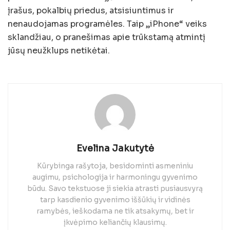
įrašus, pokalbių priedus, atsisiuntimus ir
nenaudojamas programėles. Taip „iPhone“ veiks
sklandžiau, o pranešimas apie trūkstamą atmintį
jūsų neužklups netikėtai.
Evelina Jakutytė
Kūrybinga rašytoja, besidominti asmeniniu
augimu, psichologija ir harmoningu gyvenimo
būdu. Savo tekstuose ji siekia atrasti pusiausvyrą
tarp kasdienio gyvenimo iššūkių ir vidinės
ramybės, ieškodama ne tik atsakymų, bet ir
įkvėpimo keliančių klausimų.