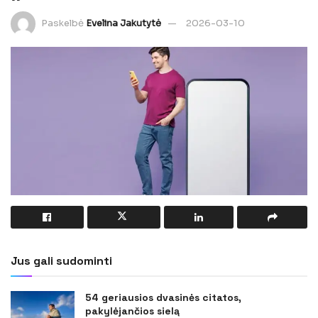
Paskelbė
Evelina Jakutytė
2026-03-10
Jus gali sudominti
54 geriausios dvasinės citatos,
pakylėjančios sielą