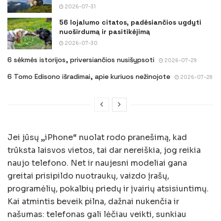
2026-07-31
56 lojalumo citatos, padėsiančios ugdyti
nuoširdumą ir pasitikėjimą
2026-07-30
6 sėkmės istorijos, priversiančios nusišypsoti
2026-07-29
6 Tomo Edisono išradimai, apie kuriuos nežinojote
2026-07-28
Jei jūsų „iPhone“ nuolat rodo pranešimą, kad
trūksta laisvos vietos, tai dar nereiškia, jog reikia
naujo telefono. Net ir naujesni modeliai gana
greitai prisipildo nuotraukų, vaizdo įrašų,
programėlių, pokalbių priedų ir įvairių atsisiuntimų.
Kai atmintis beveik pilna, dažnai nukenčia ir
našumas: telefonas gali lėčiau veikti, sunkiau