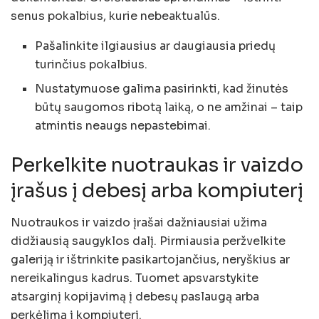
senus pokalbius, kurie nebeaktualūs.
Pašalinkite ilgiausius ar daugiausia priedų
turinčius pokalbius.
Nustatymuose galima pasirinkti, kad žinutės
būtų saugomos ribotą laiką, o ne amžinai – taip
atmintis neaugs nepastebimai.
Perkelkite nuotraukas ir vaizdo
įrašus į debesį arba kompiuterį
Nuotraukos ir vaizdo įrašai dažniausiai užima
didžiausią saugyklos dalį. Pirmiausia peržvelkite
galeriją ir ištrinkite pasikartojančius, neryškius ar
nereikalingus kadrus. Tuomet apsvarstykite
atsarginį kopijavimą į debesų paslaugą arba
perkėlimą į kompiuterį.