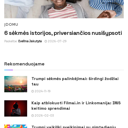
ĮDOMU
6 sėkmės istorijos, priversiančios nusišypsoti
Paskelbė
Evelina Jakutytė
2026-07-29
Rekomenduojame
Trumpi sėkmės palinkėjimai: širdingi žodžiai
tau
2024-11-19
Kaip atblokuoti Filmai.in ir Linkomanija: DNS
keitimo sprendimai
2026-02-03
Trumpi vaikiški sveikinimai su gimtadieniu