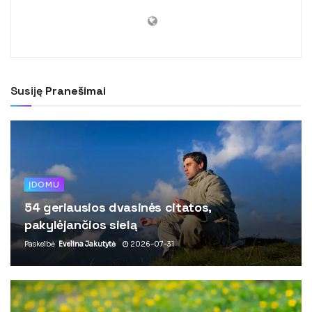
Susiję
Pranešimai
ĮDOMU
54 geriausios dvasinės citatos,
pakylėjančios sielą
Paskelbė
Evelina Jakutytė
2026-07-31