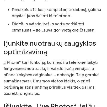
Persikėlus failus į kompiuterį ar debesį, galima
drąsiau juos šalinti iš telefono.
Didelius vaizdo įrašus verta peržiūrėti
pirmiausia – jie „suvalgo“ vietą greičiausiai.
Įjunkite nuotraukų saugyklos
optimizavimą
„iPhone“ turi funkciją, kuri leidžia telefone laikyti
lengvesnes nuotraukų ir vaizdo įrašų versijas, o
pilnos kokybės originalus – debesyje. Taip gerokai
sumažinamas užimamos vietos kiekis, o prieš
peržiūrą ar atsisiuntimą prireikus vis tiek galima
pasiekti originalus.
Išjunkite „Live Photos“, jei jų