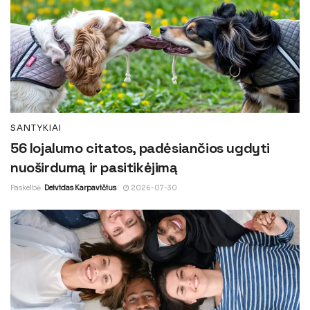
SANTYKIAI
56 lojalumo citatos, padėsiančios ugdyti
nuoširdumą ir pasitikėjimą
Paskelbė
Deividas Karpavičius
2026-07-30