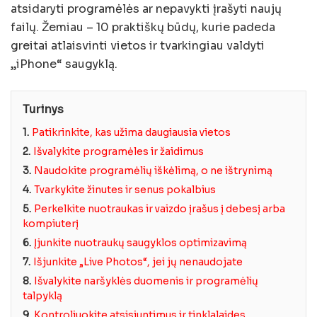
atsidaryti programėlės ar nepavykti įrašyti naujų
failų. Žemiau – 10 praktiškų būdų, kurie padeda
greitai atlaisvinti vietos ir tvarkingiau valdyti
„iPhone“ saugyklą.
Turinys
1.
Patikrinkite, kas užima daugiausia vietos
2.
Išvalykite programėles ir žaidimus
3.
Naudokite programėlių iškėlimą, o ne ištrynimą
4.
Tvarkykite žinutes ir senus pokalbius
5.
Perkelkite nuotraukas ir vaizdo įrašus į debesį arba
kompiuterį
6.
Įjunkite nuotraukų saugyklos optimizavimą
7.
Išjunkite „Live Photos“, jei jų nenaudojate
8.
Išvalykite naršyklės duomenis ir programėlių
talpyklą
9.
Kontroliuokite atsisiuntimus ir tinklalaides