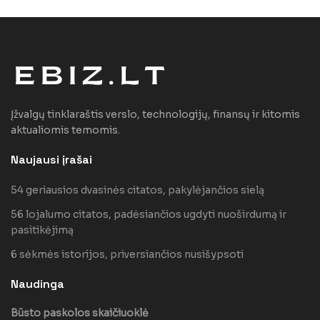
Įžvalgų tinklaraštis verslo, technologijų, finansų ir kitomis
aktualiomis temomis.
Naujausi įrašai
54 geriausios dvasinės citatos, pakylėjančios sielą
56 lojalumo citatos, padėsiančios ugdyti nuoširdumą ir
pasitikėjimą
6 sėkmės istorijos, priversiančios nusišypsoti
Naudinga
Būsto paskolos skaičiuoklė