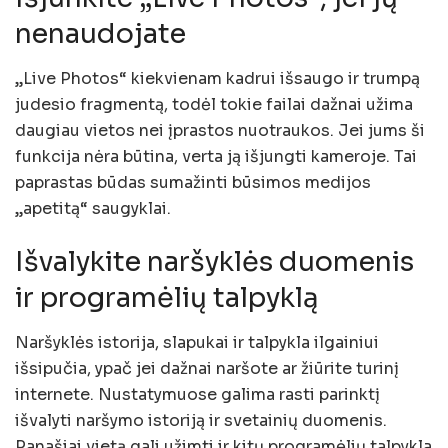
nenaudojate
„Live Photos“ kiekvienam kadrui išsaugo ir trumpą
judesio fragmentą, todėl tokie failai dažnai užima
daugiau vietos nei įprastos nuotraukos. Jei jums ši
funkcija nėra būtina, verta ją išjungti kameroje. Tai
paprastas būdas sumažinti būsimos medijos
„apetitą“ saugyklai.
Išvalykite naršyklės duomenis
ir programėlių talpyklą
Naršyklės istorija, slapukai ir talpykla ilgainiui
išsipučia, ypač jei dažnai naršote ar žiūrite turinį
internete. Nustatymuose galima rasti parinktį
išvalyti naršymo istoriją ir svetainių duomenis.
Panašiai vietą gali užimti ir kitų programėlių talpykla