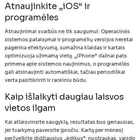
Atnaujinkite „iOS“ ir
programėles
Atnaujinimai svarbūs ne tik saugumui. Operacinės
sistemos pataisymai ir programėlių versijos neretai
pagerina efektyvumą, sumažina klaidas ir kartais
optimizuoja užimamą vietą. „iPhone“ dažnai pats
primena apie sistemos naujinimus, o programėlės
gali atsinaujinti automatiškai, tačiau periodiškai
verta pasitikrinti ir rankiniu būdu.
Kaip išlaikyti daugiau laisvos
vietos ilgam
Kai atlaisvinsite saugyklą, rezultatas bus geriausias,
jei tvarkymą paversite įpročiu. Kartą per mėnesį
peržvelkite didžiausius „ėdikus“: nuotraukas, vaizdo