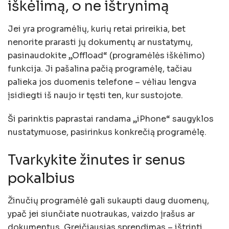
iškėlimą, o ne ištrynimą
Jei yra programėlių, kurių retai prireikia, bet
nenorite prarasti jų dokumentų ar nustatymų,
pasinaudokite „Offload“ (programėlės iškėlimo)
funkcija. Ji pašalina pačią programėlę, tačiau
palieka jos duomenis telefone – vėliau lengva
įsidiegti iš naujo ir tęsti ten, kur sustojote.
Ši parinktis paprastai randama „iPhone“ saugyklos
nustatymuose, pasirinkus konkrečią programėlę.
Tvarkykite žinutes ir senus
pokalbius
Žinučių programėlė gali sukaupti daug duomenų,
ypač jei siunčiate nuotraukas, vaizdo įrašus ar
dokumentus. Greičiausias sprendimas – ištrinti